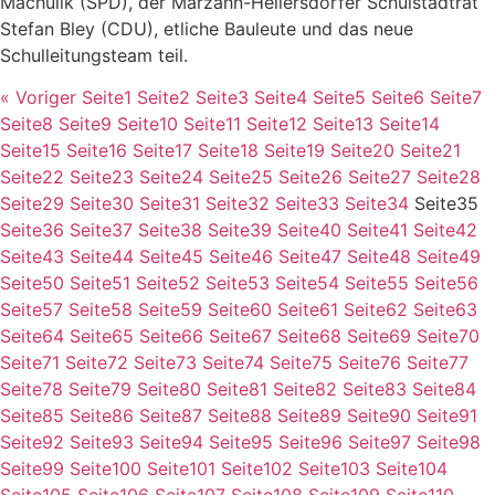
Machulik (SPD), der Marzahn-Hellersdorfer Schulstadtrat
Stefan Bley (CDU), etliche Bauleute und das neue
Schulleitungsteam teil.
« Voriger
Seite
1
Seite
2
Seite
3
Seite
4
Seite
5
Seite
6
Seite
7
Seite
8
Seite
9
Seite
10
Seite
11
Seite
12
Seite
13
Seite
14
Seite
15
Seite
16
Seite
17
Seite
18
Seite
19
Seite
20
Seite
21
Seite
22
Seite
23
Seite
24
Seite
25
Seite
26
Seite
27
Seite
28
Seite
29
Seite
30
Seite
31
Seite
32
Seite
33
Seite
34
Seite
35
Seite
36
Seite
37
Seite
38
Seite
39
Seite
40
Seite
41
Seite
42
Seite
43
Seite
44
Seite
45
Seite
46
Seite
47
Seite
48
Seite
49
Seite
50
Seite
51
Seite
52
Seite
53
Seite
54
Seite
55
Seite
56
Seite
57
Seite
58
Seite
59
Seite
60
Seite
61
Seite
62
Seite
63
Seite
64
Seite
65
Seite
66
Seite
67
Seite
68
Seite
69
Seite
70
Seite
71
Seite
72
Seite
73
Seite
74
Seite
75
Seite
76
Seite
77
Seite
78
Seite
79
Seite
80
Seite
81
Seite
82
Seite
83
Seite
84
Seite
85
Seite
86
Seite
87
Seite
88
Seite
89
Seite
90
Seite
91
Seite
92
Seite
93
Seite
94
Seite
95
Seite
96
Seite
97
Seite
98
Seite
99
Seite
100
Seite
101
Seite
102
Seite
103
Seite
104
Seite
105
Seite
106
Seite
107
Seite
108
Seite
109
Seite
110