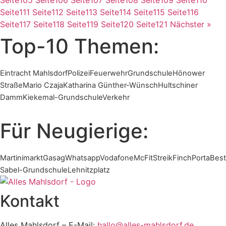
Seite
111
Seite
112
Seite
113
Seite
114
Seite
115
Seite
116
Seite
117
Seite
118
Seite
119
Seite
120
Seite
121
Nächster »
Top-10 Themen:
Eintracht Mahlsdorf
Polizei
Feuerwehr
Grundschule
Hönower
Straße
Mario Czaja
Katharina Günther-Wünsch
Hultschiner
Damm
Kiekemal-Grundschule
Verkehr
Für Neugierige:
Martinimarkt
Gasag
Whatsapp
Vodafone
McFit
Streik
Finch
Porta
Best
Sabel-Grundschule
Lehnitzplatz
Kontakt
Alles Mahlsdorf – E-Mail:
hallo@alles-mahlsdorf.de