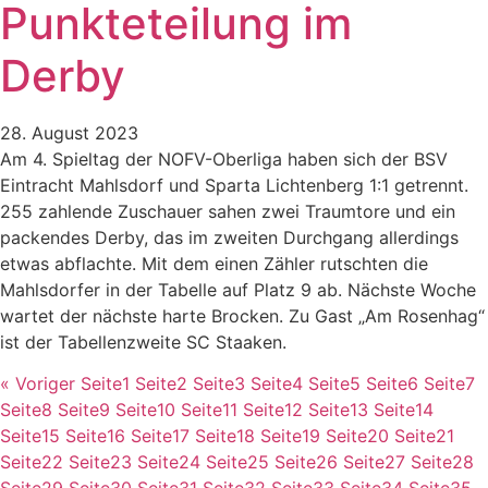
Punkteteilung im
Derby
28. August 2023
Am 4. Spieltag der NOFV-Oberliga haben sich der BSV
Eintracht Mahlsdorf und Sparta Lichtenberg 1:1 getrennt.
255 zahlende Zuschauer sahen zwei Traumtore und ein
packendes Derby, das im zweiten Durchgang allerdings
etwas abflachte. Mit dem einen Zähler rutschten die
Mahlsdorfer in der Tabelle auf Platz 9 ab. Nächste Woche
wartet der nächste harte Brocken. Zu Gast „Am Rosenhag“
ist der Tabellenzweite SC Staaken.
« Voriger
Seite
1
Seite
2
Seite
3
Seite
4
Seite
5
Seite
6
Seite
7
Seite
8
Seite
9
Seite
10
Seite
11
Seite
12
Seite
13
Seite
14
Seite
15
Seite
16
Seite
17
Seite
18
Seite
19
Seite
20
Seite
21
Seite
22
Seite
23
Seite
24
Seite
25
Seite
26
Seite
27
Seite
28
Seite
29
Seite
30
Seite
31
Seite
32
Seite
33
Seite
34
Seite
35