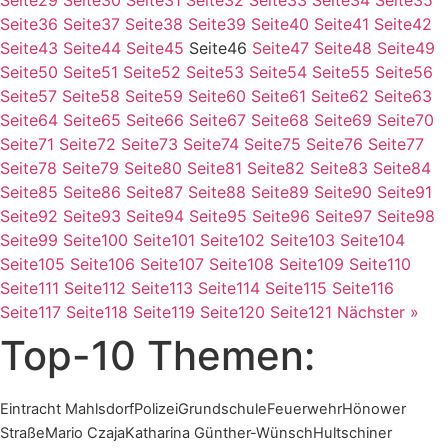
Seite
36
Seite
37
Seite
38
Seite
39
Seite
40
Seite
41
Seite
42
Seite
43
Seite
44
Seite
45
Seite
46
Seite
47
Seite
48
Seite
49
Seite
50
Seite
51
Seite
52
Seite
53
Seite
54
Seite
55
Seite
56
Seite
57
Seite
58
Seite
59
Seite
60
Seite
61
Seite
62
Seite
63
Seite
64
Seite
65
Seite
66
Seite
67
Seite
68
Seite
69
Seite
70
Seite
71
Seite
72
Seite
73
Seite
74
Seite
75
Seite
76
Seite
77
Seite
78
Seite
79
Seite
80
Seite
81
Seite
82
Seite
83
Seite
84
Seite
85
Seite
86
Seite
87
Seite
88
Seite
89
Seite
90
Seite
91
Seite
92
Seite
93
Seite
94
Seite
95
Seite
96
Seite
97
Seite
98
Seite
99
Seite
100
Seite
101
Seite
102
Seite
103
Seite
104
Seite
105
Seite
106
Seite
107
Seite
108
Seite
109
Seite
110
Seite
111
Seite
112
Seite
113
Seite
114
Seite
115
Seite
116
Seite
117
Seite
118
Seite
119
Seite
120
Seite
121
Nächster »
Top-10 Themen:
Eintracht Mahlsdorf
Polizei
Grundschule
Feuerwehr
Hönower
Straße
Mario Czaja
Katharina Günther-Wünsch
Hultschiner