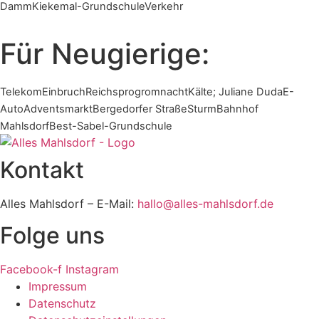
Damm
Kiekemal-Grundschule
Verkehr
Für Neugierige:
Telekom
Einbruch
Reichsprogromnacht
Kälte; Juliane Duda
E-
Auto
Adventsmarkt
Bergedorfer Straße
Sturm
Bahnhof
Mahlsdorf
Best-Sabel-Grundschule
Kontakt
Alles Mahlsdorf – E-Mail:
hallo@alles-mahlsdorf.de
Folge uns
Facebook-f
Instagram
Impressum
Datenschutz